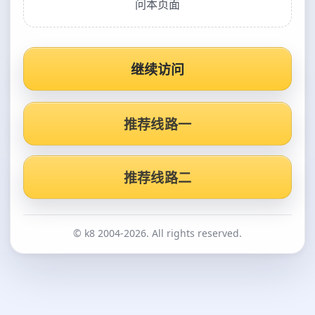
问本页面
继续访问
推荐线路一
推荐线路二
© k8 2004-2026. All rights reserved.