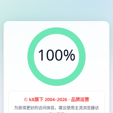
100%
© k8旗下 2004–2026 · 品牌运营
为获得更好的访问体验，建议使用主流浏览器访